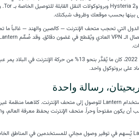
يتنقل بينها بحسب موقعك وظروف شبكتك.
 الدول التي تحجب متحف الإنترنت — كالصين والهند — غالباً ما ت
ات.
ماد على بروتوكول واحد.
بحيتان، رسالة واحدة
ثمة انسجام طبيعي في استخدام Lantern للوصول إلى متحف الإنترنت. كلاهم
كل اشتراك في Lantern Pro يُسهم في توفير وصول مجاني للمستخدمين في المناطق 