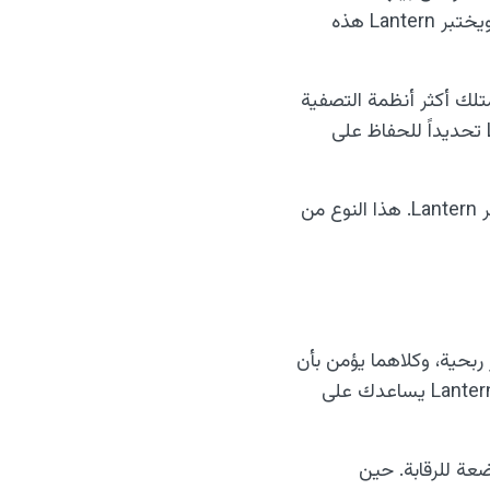
Shadowsocks وVLESS وHysteria 2 وبروتوكولات النقل القابلة للتوصيل الخاصة بـ Tor. ويختبر Lantern هذه
متلك أكثر أنظمة التصفية
تطوراً. وكثيراً ما يُكتشف اتصال الـ VPN العادي ويُقطع في غضون دقائق. وقد صُمِّم Lantern تحديداً للحفاظ على
خلال احتجاجات إيران عام 2022، كان ما يُقدَّر بنحو 13% من حركة الإنترنت في البلاد يمر عبر Lantern. هذا النوع من
ا منظمة غير ربحية، وكلاهما يؤمن بأن
الوصول إلى المعلومات يجب أن يكون مفتوحاً وحراً. متحف الإنترنت يحفظ معرفة العالم، وLantern يساعدك على
الخاضعة للرقابة. حين