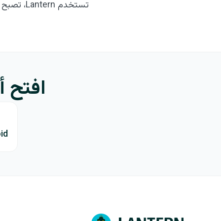
تستخدم Lantern، تصبح جزءاً من هذا الجهد.
افتح أ
id