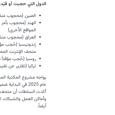
الدول التي حجبت أو قيّد
الصين (محجوب منذ عام 
المواقع الأخرى)
العراق (محجوب منذ نوفمبر 2024 دون أي تفسير علني 
متحف الإنترنت المحتو
روسيا (حُجب مؤقتاً بين عامَ
تركيا (تقارير عن تقي
يواجه مشروع المكتبة المفت
عام 2025 في البد
أكدت السلطات أن متحف ا
أيضاً.