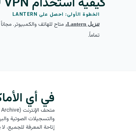
كيفية استخدام VPN لإلغاء حجب Internet Archive
الخطوة الأولى: احصل على LANTERN
متاح للهاتف والكمبيوتر. مجاناً
تنزيل Lantern،
تماماً.
في أي الأماكن يتم 
والتسجيلات الصوتية والبر
إتاحة المعرفة للجميع، لا يزال archive.org محجوباً أو مقيداً في عد