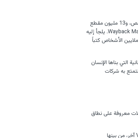
متحف الإنترنت ليس مجرد موقع إلكتروني، بل هو مكتبة حقيقية. يضم أكثر من 47 مليون نص، و13 مليون مقطع
فيديو، و14 مليون ملف صوتي، إضافة إلى أكثر من تريليون صفحة ويب مؤرشفة عبر Wayback Machine. يلجأ إليه
ايين الأشخاص كتباً
 المجانية التي بناها الإنسان
تتمتع به شركات
ةً WireGuard أو OpenVPN. هذه البروتوكولات معروفة على نطاق
يسلك Lantern مساراً مختلفاً. فهو يدعم عدداً من بروتوكولات مكافحة الرقابة يفوق أي VPN آخر، من بينها