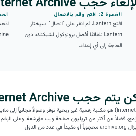
الخطوة 2: افتح وقم بالاتصال
الخطوة 3: استمتع ب
افتح Lantern، ثم انقر على "اتصال". سيختار
Lantern تلقائيًا أفضل بروتوكول لشبكتك، دون
Machine. ستت
الحاجة إلى أي إعداد.
حجب Internet Archive؟
متحف الإنترنت (Internet Archive) هو مكتبة رقمية غير ربحية توفر وصولاً مجاني
امج، فضلاً عن أكثر من تريليون صفحة ويب مؤرشفة. وعلى الرغم من
د من الدول.