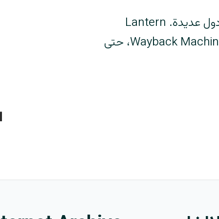
أكبر مكتبة رقمية في العالم محجوبة في دول عديدة. Lantern
يساعدك على الاتصال بـ archive.org وWayback Machine، حتى