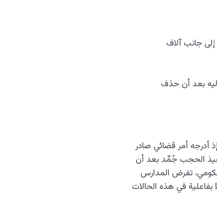
لهند (محجوب بأمر قضائي؛ ضمن حملة واسعة لمكافحة القرصنة طالت archive.org إلى جانب آلاف
 الوصول إليه بعد أن حذف
ذ أدرجه أمر قضائي صادر
فيذ الحجب جُمِّد بعد أن
حكومي، تفرض المدارس
وأماكن العمل والشبكات العامة أحياناً قيوداً على الوصول إلى archive.org. ويعمل Lantern بفاعلية في هذه الحالات