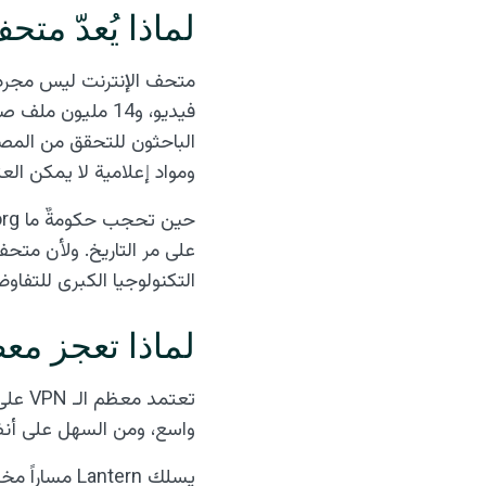
لماذا يُعدّ متح
الباحثون للتحقق من المص
ومواد إعلامية لا يمكن الع
على مر التاريخ. ولأن متحف
التكنولوجيا الكبرى للتفا
لماذا تعجز معظم الـ VPN عن
واسع، ومن السهل على أنظ