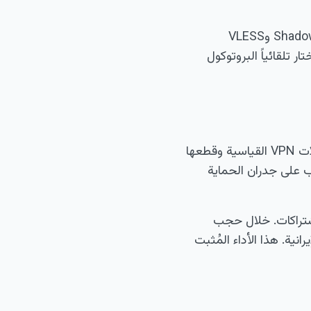
يعمل Lantern بعدد من بروتوكولات تجاوز الحجب أكبر من أي VPN آخر، بما فيها Shadowsocks وVLESS
ار تلقائياً البروتوكول
في دول كإيران حيث يُحجب TikTok مع معظم المنصات الغربية، يتم التعرف على بروتوكولات VPN القياسية وقطعها
عل من الصعب على جدران الحماية
الاشتراكات. خلال حجب
مالي حركة الإنترنت الإيرانية. هذا الأداء المُثبت