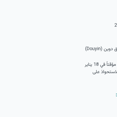
الصين — TikTok نفسه غير متاح في الصين. يستخدم المستخدمون الصينيون تطبيق دوين (Douyin)
الولايات المتحدة — صدر قانون "البيع أو الحظر" عام 2024. توقف TikTok عن العمل مؤقتاً في 18 يناير
 طوال عام 2025، أُبرمت صفقة الاستحواذ على