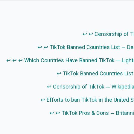
↩
↩
Censorship of T
↩
↩
TikTok Banned Countries List — D
↩
↩
↩
Which Countries Have Banned TikTok — Ligh
↩
TikTok Banned Countries Lis
↩
Censorship of TikTok — Wikipedia
↩
Efforts to ban TikTok in the United 
↩
↩
TikTok Pros & Cons — Britann