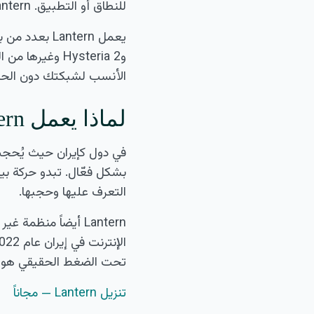
للنطاق أو التطبيق. Lantern قادر على التعامل مع كلتا الحالتين.
وHysteria 2 وغ
الأنسب لشبكتك دون الحاج
لماذا يعمل Lantern حين تفشل VPN أخرى
التعرف عليها وحجبها.
Lantern أيضاً منظم
تحت الضغط الحقيقي هو ما يميّز
تنزيل Lantern — مجاناً