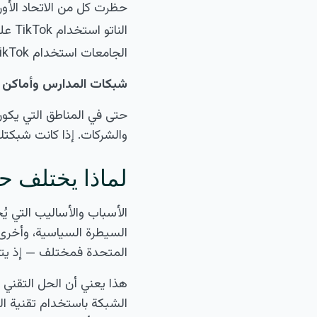
حظرت كل من الاتحاد الأورو
الناتو استخدام TikTok على الأجهزة الحكومية الرسمية.
الجامعات استخدام TikTok على الأجهزة التابعة للولاية وشبكات Wi-Fi الجامعية.
شبكات المدارس وأماكن ا
والشركات. إذا كانت شبكتك تحجب TikTok، يمكن لـ Lantern مساعدت
لماذا يختلف حجب TikTok 
السيطرة السياسية، وأخرى ت
المتحدة فمختلف — إذ يتعلق