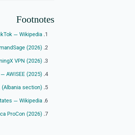
Footnotes
ikTok — Wikipedia
emandSage (2026)
tningX VPN (2026)
t — AWISEE (2025)
 (Albania section)
States — Wikipedia
ica ProCon (2026)