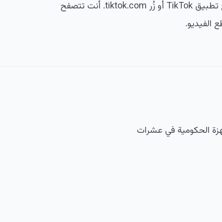
افتح تطبيق TikTok أو زُر tiktok.com. أنت تتصفح
ع الفيديو.
 الأجهزة الحكومية في عشرات