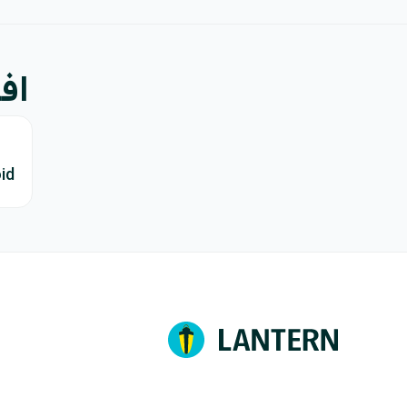
افتح TikTok
id