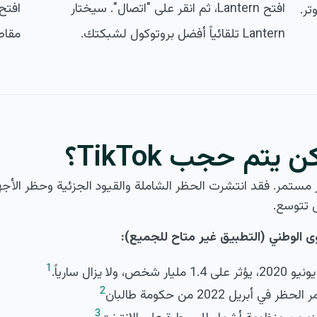
افتح Lantern، ثم انقر على "اتصال". سيختار
تر.
Lantern تلقائياً أفضل بروتوكول لشبكتك.
مقاط
يتم حجب TikTok؟
 TikTok في تغيّر مستمر. فقد انتشرت الحظر الشاملة والقيود الجزئية وحظر
ل تتوسع.
ى الوطني (التطبيق غير متاح للجميع):
1
ولا يزال سارياً.
2
أبريل 2022 من حكومة طالبان
3