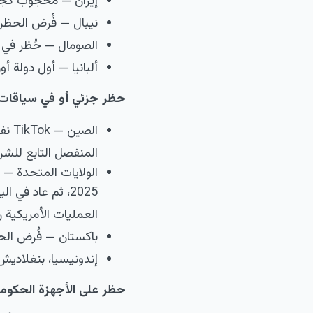
إيران — محجوب كجز
نيبال — فُرض الحظر في أواخر 2023 بذريعة 
الصومال — حُظر في أغسطس 2023 إلى جانب تطبيقات 
ألبانيا — أول دولة أو
حظر جزئي أو في سياقات
المنفصل التابع للشركة
العمليات الأمريكية رسميا
باكستان — فُرض الح
إندونيسيا، بنغلاديش
حظر على الأجهزة الحكومية