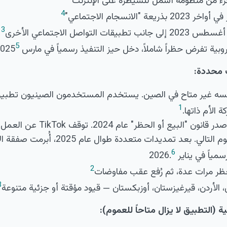
ء من منظومة أشمل للسيطرة على الإنترنت
4
"الانسجام الاجتماعي"
3
التواصل الاجتماعي الأخرى
5
روبية تفرض حظراً شاملاً، دخل حيز التنفيذ رسمياً في مارس 2025
 محددة:
1
 الأم ذاتها.
2025، ثم عاد في اليوم التالي. بعد تمديدات متعددة
6
ً في يناير 2026.
2
ظر مرات عدة، ثم رُفع عقب مفاوضات
3
، الأردن، قيرغيزستان، أوزبكستان — قيود مؤقتة أو جزئية متنوعة
 (التطبيق لا يزال متاحاً للعموم):