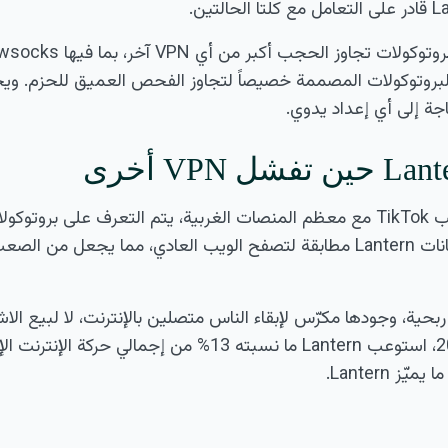
يرها من البروتوكولات المصممة خصيصاً لتجاوز الفحص العميق للحزم. ويخت
ة إلى أي إعداد يدوي.
بشكل فعّال. تبدو حركة بيانات Lantern مطابقة لتصفح الويب العادي، مما يج
ة غير ربحية، وجودها مكرّس لإبقاء الناس متصلين بالإنترنت، لا لبيع 
الإنترنت في إيران عام 2022، استوعب Lantern ما نسبته 13% من إج
 Lantern.