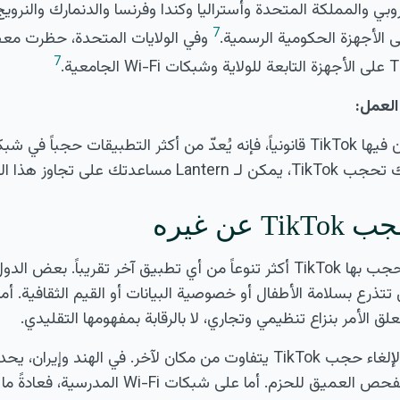
بي والمملكة المتحدة وأستراليا وكندا وفرنسا والدنمارك والنرويج
7
وفي الولايات المتحدة، حظرت معظ
7
لعمل:
حتى في المناطق التي يكون فيها TikTok قانونياً، فإنه يُعدّ من أكثر التطبيق
ك على تجاوز هذا الحجب.
عن غيره
الأسباب والأساليب التي يُحجب بها TikTok أكثر تنوعاً من أي تطبيق آخر تقريب
تذرع بسلامة الأطفال أو خصوصية البيانات أو القيم الثقافية. أما
 الأمر بنزاع تنظيمي وتجاري، لا بالرقابة بمفهومها التقليدي.
هذا يعني أن الحل التقني لإلغاء حجب TikTok يتفاوت من مكان لآخر. في
الشبكة باستخدام تقنية الفحص العميق للحزم. أما